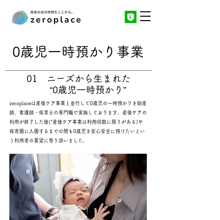
0歳児一時預かり事業
01 ニーズから生まれた
“0歳児一時預かり”
zeroplaceは産後ケア事業と並行して0歳児の一時預かりを
助産
師、看護師・
保育士の専門職で実施しております。
​産後ケアの
利用が終了した後(*産後ケア事業は利用回数に限りがある)や
保育園に入園するまでの間も
0歳児を安心安全に預けたいとい
う利用者の要望に寄り添いました。